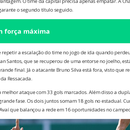
 vantagem. O time da capital precisa apenas empatar. A Ch
arante o segundo título seguido.
m força máxima
 repetir a escalação do time no jogo de ida quando perde
Alan Santos, que se recuperou de uma entorse no joelho, est
ande final. Já o atacante Bruno Silva está fora, visto que r
 da Ressacada.
o melhor ataque com 33 gols marcados. Além disso a dupla
rande fase. Os dois juntos somam 18 gols no estadual. C
 Avaí que balançou a rede em 16 oportunidades no campe