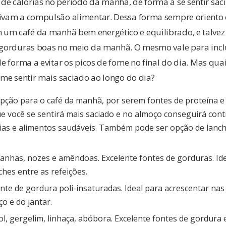
e calorias no período da manhã, de forma a se sentir saci
tivam a compulsão alimentar. Dessa forma sempre oriento 
um café da manhã bem energético e equilibrado, e talvez
e gorduras boas no meio da manhã. O mesmo vale para inclu
 de forma a evitar os picos de fome no final do dia. Mas qu
a me sentir mais saciado ao longo do dia?
opção para o café da manhã, por serem fontes de proteína e
e você se sentirá mais saciado e no almoço conseguirá cont
rias e alimentos saudáveis. Também pode ser opção de lanch
tanhas, nozes e amêndoas. Excelente fontes de gorduras. Id
ches entre as refeições.
fonte de gordura poli-insaturadas. Ideal para acrescentar nas
o e do jantar.
l, gergelim, linhaça, abóbora. Excelente fontes de gordura 