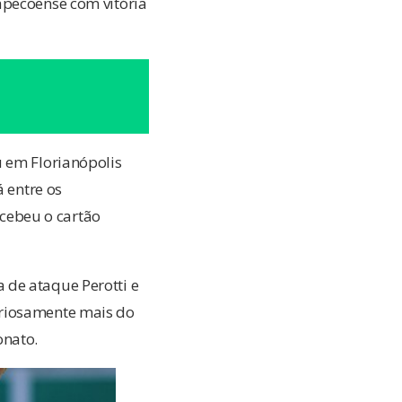
apecoense com vitória
u em Florianópolis
á entre os
ecebeu o cartão
 de ataque Perotti e
uriosamente mais do
onato.