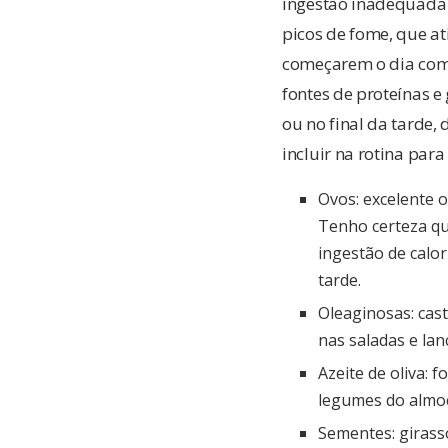
ingestão inadequada d
picos de fome, que a
começarem o dia com 
fontes de proteínas 
ou no final da tarde,
incluir na rotina par
Ovos: excelente 
Tenho certeza qu
ingestão de calo
tarde.
Oleaginosas: cas
nas saladas e lan
Azeite de oliva: 
legumes do almoç
Sementes: girasso