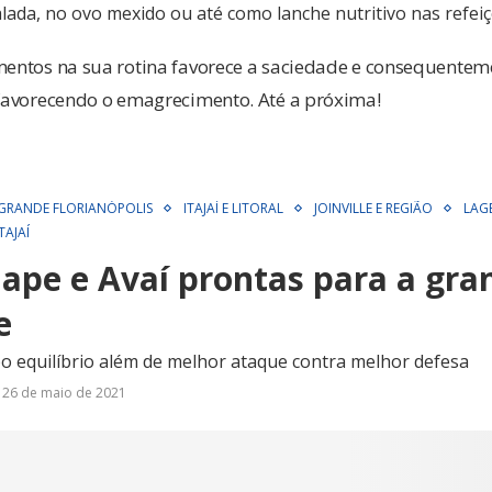
lada, no ovo mexido ou até como lanche nutritivo nas refeiç
imentos na sua rotina favorece a saciedade e consequentem
 favorecendo o emagrecimento. Até a próxima!
GRANDE FLORIANÓPOLIS
ITAJAÍ E LITORAL
JOINVILLE E REGIÃO
LAG
TAJAÍ
ape e Avaí prontas para a gran
e
o equilíbrio além de melhor ataque contra melhor defesa
26 de maio de 2021