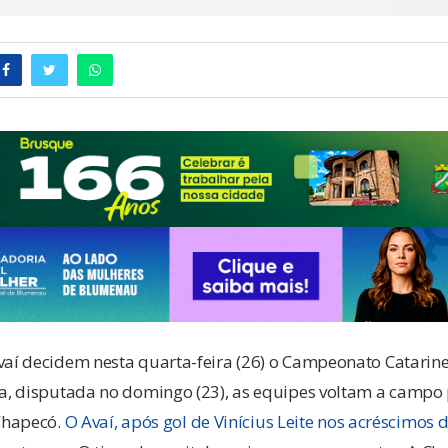
aí decidem nesta quarta-feira (26) o Campeonato Catarin
a, disputada no domingo (23), as equipes voltam a campo 
Chapecó.
O Avaí, após gol de Vinícius Leite nos acréscimos