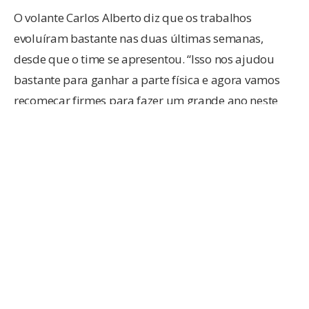
O volante Carlos Alberto diz que os trabalhos
evoluíram bastante nas duas últimas semanas,
desde que o time se apresentou. “Isso nos ajudou
bastante para ganhar a parte física e agora vamos
recomeçar firmes para fazer um grande ano neste
2017”.
O jogador comenta que os atletas estão trabalhando
bastante alinhados os treinos físicos e com bola.
“Agora vamos trabalhar bastante com o Mauro para
evoluir a parte técnica”, completa.
Após o treino desta segunda-feira, o gerente de