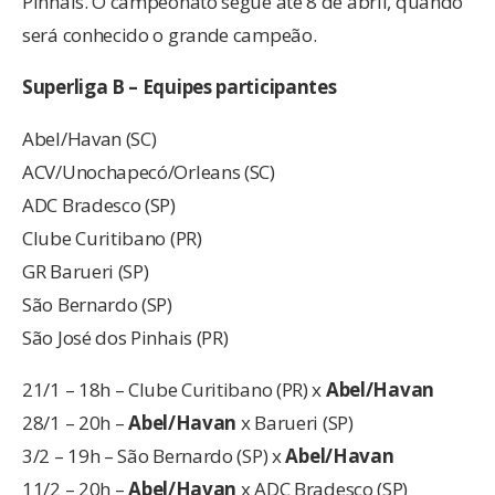
Pinhais. O campeonato segue até 8 de abril, quando
será conhecido o grande campeão.
Superliga B – Equipes participantes
Abel/Havan (SC)
ACV/Unochapecó/Orleans (SC)
ADC Bradesco (SP)
Clube Curitibano (PR)
GR Barueri (SP)
São Bernardo (SP)
São José dos Pinhais (PR)
21/1 – 18h – Clube Curitibano (PR) x
Abel/Havan
28/1 – 20h –
Abel/Havan
x Barueri (SP)
3/2 – 19h – São Bernardo (SP) x
Abel/Havan
11/2 – 20h –
Abel/Havan
x ADC Bradesco (SP)