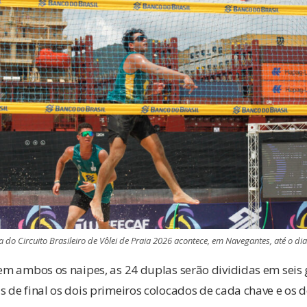
 do Circuito Brasileiro de Vôlei de Praia 2026 acontece, em Navegantes, até o dia
, em ambos os naipes, as 24 duplas serão divididas em sei
s de final os dois primeiros colocados de cada chave e os 