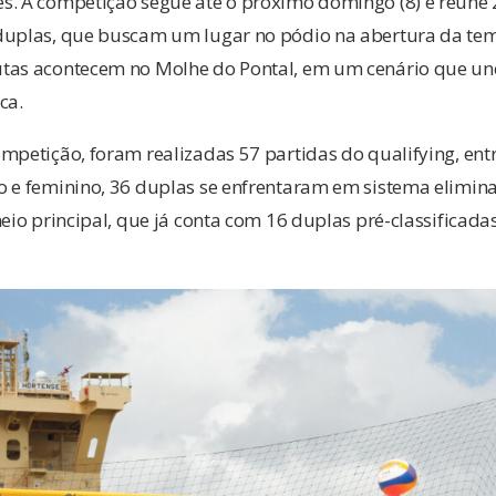
s. A competição segue até o próximo domingo (8) e reúne 2
 duplas, que buscam um lugar no pódio na abertura da t
tas acontecem no Molhe do Pontal, em um cenário que une 
ca.
mpetição, foram realizadas 57 partidas do qualifying, en
o e feminino, 36 duplas se enfrentaram em sistema elimin
neio principal, que já conta com 16 duplas pré-classificada