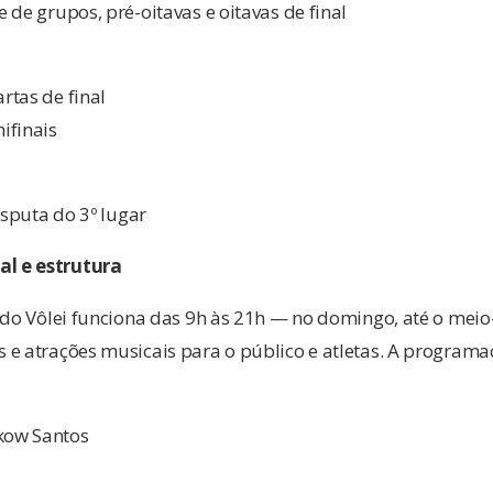
 de grupos, pré-oitavas e oitavas de final
rtas de final
ifinais
isputa do 3º lugar
l e estrutura
a do Vôlei funciona das 9h às 21h — no domingo, até o mei
e atrações musicais para o público e atletas. A programaçã
kow Santos