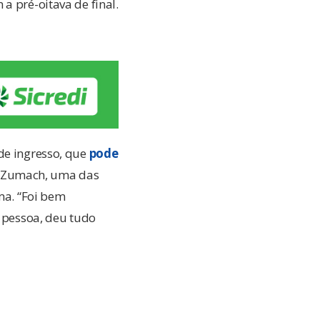
a pré-oitava de final.
de ingresso, que
pode
e Zumach, uma das
ma. “Foi bem
a pessoa, deu tudo