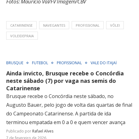
Fotos: Mauricio Val/FV Imagem/CBV
CATARINENSE
NAVEGANTES
PROFISSIONAL
VÔLEI
VOLEIDEPRAIA
BRUSQUE
FUTEBOL
PROFISSIONAL
VALE DO ITAJAÍ
Ainda invicto, Brusque recebe o Concórdia
neste sábado (7) por vaga nas semis do
Catarinense
Brusque recebe o Concórdia neste sábado, no
Augusto Bauer, pelo jogo de volta das quartas de final
do Campeonato Catarinense. A partida de ida
terminou empatada em 0 a 0 e quem vencer avança
Publicado por
Rafael Alves
7 de fevereiro de 2026