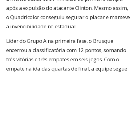
após a expulsão do atacante Clinton. Mesmo assim,
o Quadricolor conseguiu segurar o placar e manteve
a invencibilidade no estadual.
Líder do Grupo A na primeira fase, o Brusque
encerrou a classificatória com 12 pontos, somando
três vitórias e três empates em seis jogos. Com o
empate na ida das quartas de final, a equipe segue
sem derrotas no Campeonato Catarinense.
Já o Concórdia alcançou seu principal objetivo na
competição, que era se livrar de qualquer risco de
rebaixamento. Agora, o Galo do Oeste busca uma