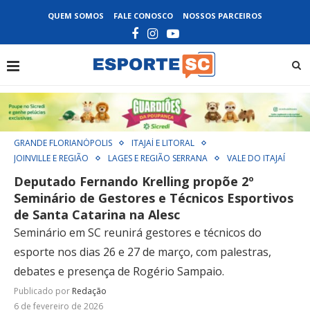
QUEM SOMOS
FALE CONOSCO
NOSSOS PARCEIROS
GRANDE FLORIANÓPOLIS
ITAJAÍ E LITORAL
JOINVILLE E REGIÃO
LAGES E REGIÃO SERRANA
VALE DO ITAJAÍ
Deputado Fernando Krelling propõe 2º
Seminário de Gestores e Técnicos Esportivos
de Santa Catarina na Alesc
Seminário em SC reunirá gestores e técnicos do
esporte nos dias 26 e 27 de março, com palestras,
debates e presença de Rogério Sampaio.
Publicado por
Redação
6 de fevereiro de 2026