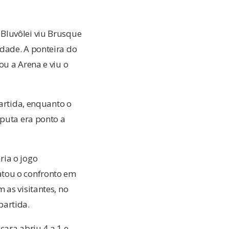
Bluvôlei viu Brusque
dade. A ponteira do
ou a Arena e viu o
partida, enquanto o
sputa era ponto a
ria o jogo
atou o confronto em
 as visitantes, no
artida.
cara abriu 4 a 1 e