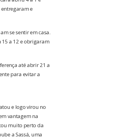
 entregaram e
iam se sentir em casa.
 15 a 12 e obrigaram
erença até abrir 21 a
nte para evitar a
atou e logo virou no
 em vantagem na
icou muito perto da
Coube a Sassá, uma