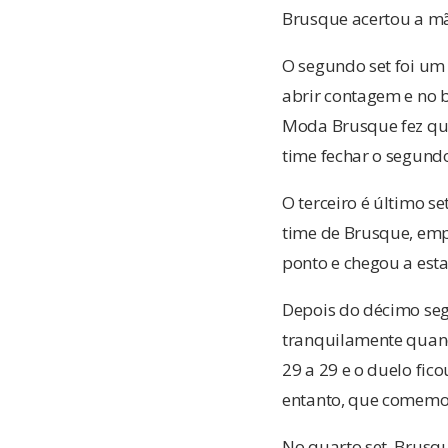
Brusque acertou a mão
O segundo set foi um
abrir contagem e no 
Moda Brusque fez quas
time fechar o segundo
O terceiro é último s
time de Brusque, empu
ponto e chegou a es
Depois do décimo seg
tranquilamente quand
29 a 29 e o duelo fic
entanto, que comemor
No quarto set, Brusqu