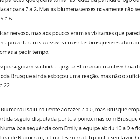
acar para 7 a 2. Mas as blumenauenses novamente não se
9 a 8.
ficar nervoso, mas aos poucos eram as visitantes que parec
ei aproveitaram sucessivos erros das brusquenses abriram
homas a pedir tempo.
usque seguiam sentindo o jogo e Blumenau manteve boa dif
Moda Brusque ainda esboçou uma reação, mas não o suficie
a 22.
, Blumenau saiu na frente ao fazer 2 a 0, mas Brusque emp
artida seguiu disputada ponto a ponto, mas com Brusque
. Numa boa sequência com Emily a equipe abriu 13 a 9 e f
 fora de Blumenau, o time teve o match point a seu favor. 