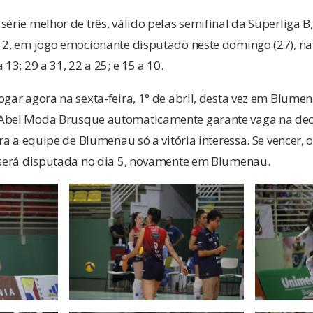
série melhor de três, válido pelas semifinal da Superliga 
 2, em jogo emocionante disputado neste domingo (27), na 
 13; 29 a 31, 22 a 25; e 15 a 10.
ogar agora na sexta-feira, 1° de abril, desta vez em Blume
Abel Moda Brusque automaticamente garante vaga na decis
ara a equipe de Blumenau só a vitória interessa. Se vencer, o
e será disputada no dia 5, novamente em Blumenau.