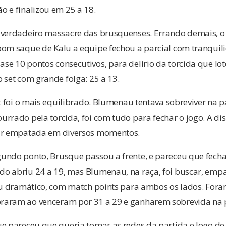
 e finalizou em 25 a 18.
 verdadeiro massacre das brusquenses. Errando demais, o 
bom saque de Kalu a equipe fechou a parcial com tranquili
e 10 pontos consecutivos, para delírio da torcida que lot
 set com grande folga: 25 a 13.
et foi o mais equilibrado. Blumenau tentava sobreviver na 
rrado pela torcida, foi com tudo para fechar o jogo. A di
tar empatada em diversos momentos.
undo ponto, Brusque passou a frente, e pareceu que fecha
o abriu 24 a 19, mas Blumenau, na raça, foi buscar, emp
ou dramático, com match points para ambos os lados. Foram
aram ao venceram por 31 a 29 e ganharem sobrevida na p
e pareceu que queria tomar as redes da partida e logo de 