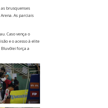
B, as brusquenses
Arena. As parciais
nau. Caso vença o
ão e o acesso à elite
 Bluvôlei força a