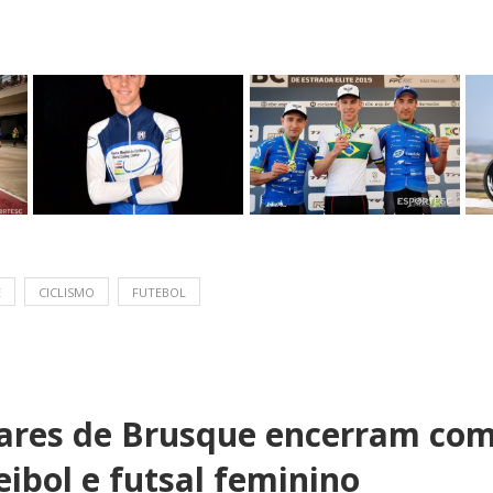
E
CICLISMO
FUTEBOL
lares de Brusque encerram com
eibol e futsal feminino