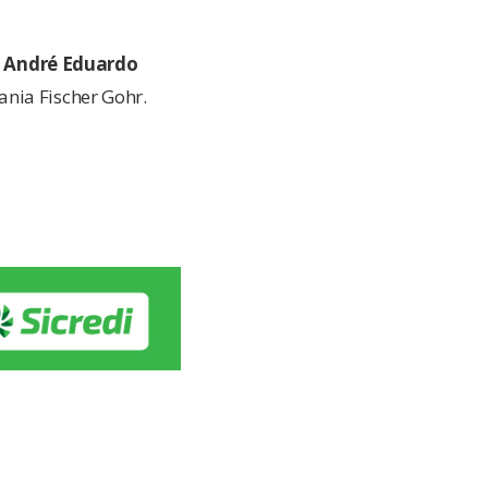
l
Andr
é
Eduardo
ania Fischer Gohr.