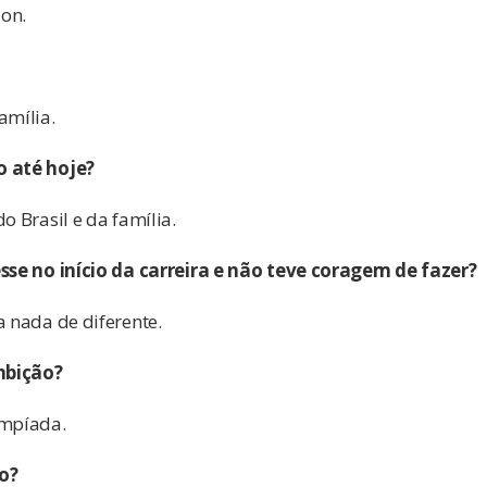
ion.
amília.
o até hoje?
o Brasil e da família.
esse no início da carreira e não teve coragem de fazer?
a nada de diferente.
mbição?
impíada.
o?