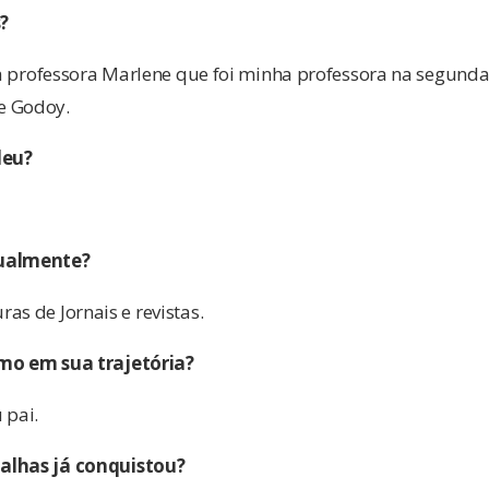
?
, a professora Marlene que foi minha professora na segunda
e Godoy.
leu?
tualmente?
as de Jornais e revistas.
smo em sua trajetória?
 pai.
alhas já conquistou?