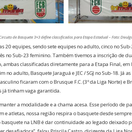
Circuito de Basquete 3×3 define classificados para Etapa Estadual
–
Foto: Divulg
tas 20 equipes, sendo sete equipes no adulto, cinco no Sub
rês no Sub-23 feminino. Também tivemos a inscrição de du
, ambas classificadas diretamente para a Etapa Final, em F
im no adulto, Basquete Jaraguá e JEC / SGJ no Sub-18. Já a
sculino ficaram com o Brusque F.C. (3º da Liga Norte) e B
s já tinham vaga garantida.
 manter a modalidade e a chama acesa. Esse período de pan
m e atletas, nossa região respira o basquete desde sempre,
 o basquete na LNB é dar continuidade ao legado deixado p
r desafiadora”, falou Priscila Castro, dirigente da Liga Nor