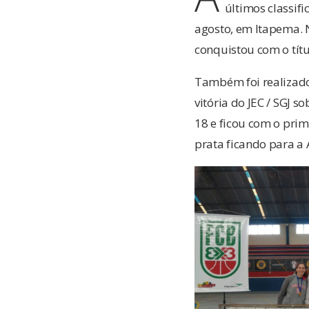
últimos classif
agosto, em Itapema. 
conquistou com o títu
Também foi realizado
vitória do JEC / SGJ s
18 e ficou com o pri
prata ficando para a 