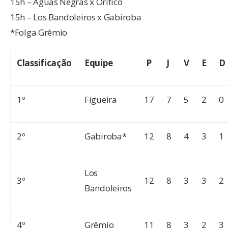
15h – Águas Negras x Orífico
15h – Los Bandoleiros x Gabiroba
*Folga Grêmio
Classificação
Equipe
P
J
V
E
D
1º
Figueira
17
7
5
2
0
2º
Gabiroba*
12
8
4
3
1
Los
3º
12
8
3
3
2
Bandoleiros
4º
Grêmio
11
8
3
2
3