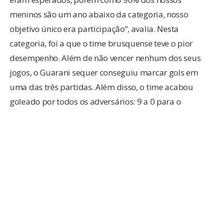
meninos são um ano abaixo da categoria, nosso
objetivo único era participação”, avalia. Nesta
categoria, foi a que o time brusquense teve o pior
desempenho. Além de não vencer nenhum dos seus
jogos, o Guarani sequer conseguiu marcar gols em
uma das três partidas. Além disso, o time acabou
goleado por todos os adversários: 9 a 0 para o
Paraná Clube, 10 a 0 para o Botafogo e 5 a 0 para a
AD Hering, de Blumenau, que acabou campeã.
Uma boa surpresa, segundo o técnico, foi a categoria
Sub-9, que teve sua formação praticamente este ano.
“Mesmo sendo derrotado em todos os confrontos, fez