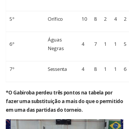
5º
Orífico
10
8
2
4
2
Águas
6º
4
7
1
1
5
Negras
7º
Sessenta
4
8
1
1
6
*O Gabiroba perdeu três pontos na tabela por
fazer uma substituição a mais do que o permitido
em uma das partidas do torneio.