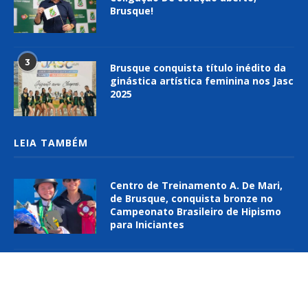
Brusque!
3
Brusque conquista título inédito da
ginástica artística feminina nos Jasc
2025
LEIA TAMBÉM
Centro de Treinamento A. De Mari,
de Brusque, conquista bronze no
Campeonato Brasileiro de Hipismo
para Iniciantes
Egídio Beckhauser oficializa
candidatura à Câmara Federal com
foco no fortalecimento do esporte