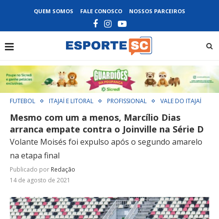
QUEM SOMOS
FALE CONOSCO
NOSSOS PARCEIROS
FUTEBOL
ITAJAÍ E LITORAL
PROFISSIONAL
VALE DO ITAJAÍ
Mesmo com um a menos, Marcílio Dias
arranca empate contra o Joinville na Série D
Volante Moisés foi expulso após o segundo amarelo
na etapa final
Publicado por
Redação
14 de agosto de 2021