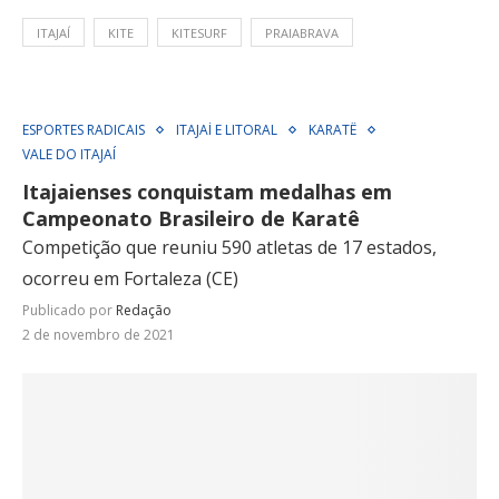
ITAJAÍ
KITE
KITESURF
PRAIABRAVA
ESPORTES RADICAIS
ITAJAÍ E LITORAL
KARATÊ
VALE DO ITAJAÍ
Itajaienses conquistam medalhas em
Campeonato Brasileiro de Karatê
Competição que reuniu 590 atletas de 17 estados,
ocorreu em Fortaleza (CE)
Publicado por
Redação
2 de novembro de 2021