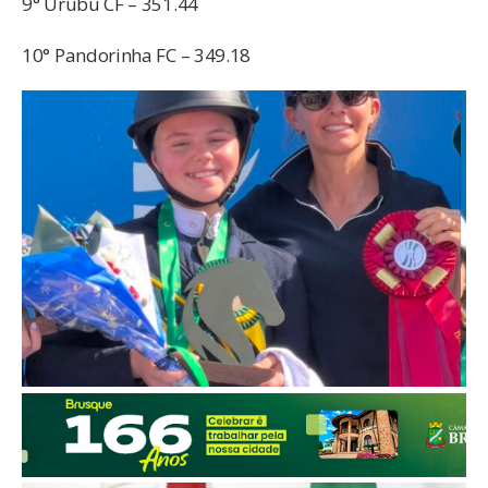
9° Urubu CF – 351.44
10° Pandorinha FC – 349.18