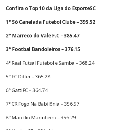
Confira o Top 10 da Liga do EsporteSC
1° Só Canelada Futebol Clube – 395.52
2° Marreco do Vale F.C – 385.47
3° Footbal Bandoleiros – 376.15
4° Real Futsal Futebol e Samba – 368.24
5° FC Ditter – 365.28
6° GattiFC – 364.74
7° CR Fogo Na Babilônia – 356.57
8° Marcílio Marinheiro – 356.29