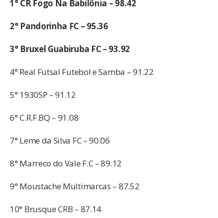
1° CR Fogo Na Babilônia – 98.42
2° Pandorinha FC – 95.36
3° Bruxel Guabiruba FC – 93.92
4° Real Futsal Futebol e Samba – 91.22
5° 1930SP – 91.12
6° C.R.F.BQ – 91.08
7° Leme da Silva FC – 90.06
8° Marreco do Vale F.C – 89.12
9° Moustache Multimarcas – 87.52
10° Brusque CRB – 87.14