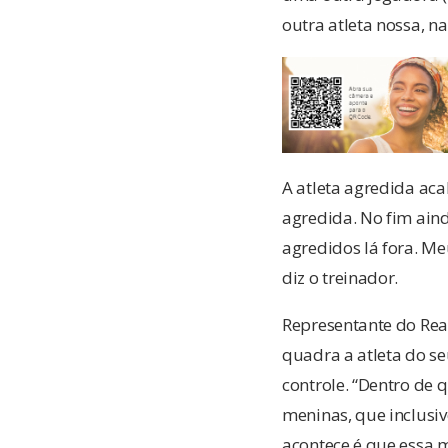
outra atleta nossa, na
A atleta agredida aca
agredida. No fim ain
agredidos lá fora. Me
diz o treinador.
Representante do Rea
quadra a atleta do se
controle. “Dentro de
meninas, que inclusiv
acontece é que essa 