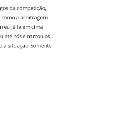
ogos da competição,
, como a arbitragem
rreu já lá em cima
u até nós e narrou os
o a situação. Somente