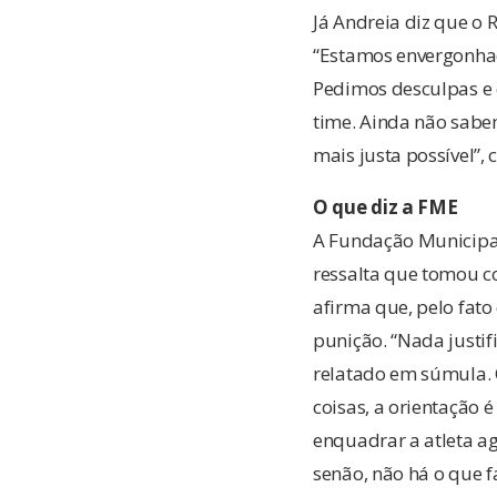
Já Andreia diz que o 
“Estamos envergonhad
Pedimos desculpas e 
time. Ainda não sabe
mais justa possível”,
O que diz a FME
A Fundação Municipal
ressalta que tomou c
afirma que, pelo fato
punição. “Nada justi
relatado em súmula. C
coisas, a orientação 
enquadrar a atleta ag
senão, não há o que f