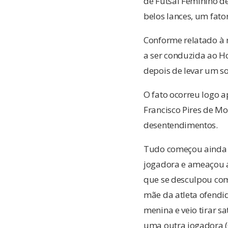
de Futsal Feminino d
belos lances, um fato
Conforme relatado à 
a ser conduzida ao H
depois de levar um so
O fato ocorreu logo ap
Francisco Pires de Mo
desentendimentos.
Tudo começou ainda 
jogadora e ameaçou a
que se desculpou com 
mãe da atleta ofendi
menina e veio tirar s
uma outra jogadora (