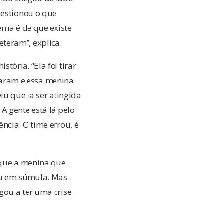
uestionou o que
ema é de que existe
teram”, explica.
ória. “Ela foi tirar
aram e essa menina
iu que ia ser atingida
A gente está lá pelo
ncia. O time errou, é
 que a menina que
tou em súmula. Mas
gou a ter uma crise