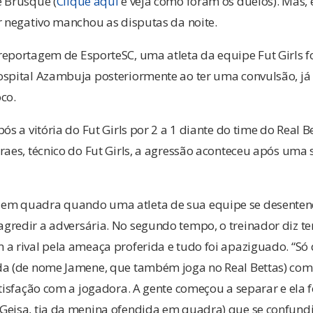
e Brusque (
Clique aqui
e veja como foram os duelos). Mas, 
r negativo manchou as disputas da noite.
reportagem de EsporteSC, uma atleta da equipe Fut Girls f
ospital Azambuja posteriormente ao ter uma convulsão, já
co.
ós a vitória do Fut Girls por 2 a 1 diante do time do Real 
raes, técnico do Fut Girls, a agressão aconteceu após uma
em quadra quando uma atleta de sua equipe se desente
gredir a adversária. No segundo tempo, o treinador diz te
a rival pela ameaça proferida e tudo foi apaziguado. “Só q
da (de nome Jamene, que também joga no Real Bettas) com
atisfação com a jogadora. A gente começou a separar e ela f
Geisa, tia da menina ofendida em quadra) que se confund