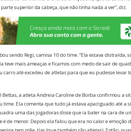
 parte superior da cabeça, que não tinha nada a ver”, diz.
bou sendo Regi, camisa 10 do time. “Ela estava distraída, s
da teve mais ameaças e ficamos com medo de sair de quad
u carro até excedeu de atletas para que eu pudesse levar 
l Bettas, a atleta Andreia Caroline de Borba confirmou a 
u time. Ela comenta que tudo já estava apaziguado até a s
 quadra uma das jogadoras disse que ia bater na cara de 
e é de menor. Depois ela falou que era no calor e emoção 
menina tem mãe, tias (que também são atletas). Então, qu