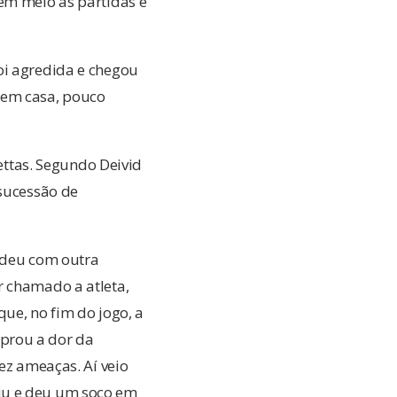
em meio as partidas e
oi agredida e chegou
 em casa, pouco
Bettas. Segundo Deivid
 sucessão de
ndeu com outra
r chamado a atleta,
ue, no fim do jogo, a
prou a dor da
ez ameaças. Aí veio
iu e deu um soco em