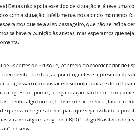
Real Bettas não apoia esse tipo de situação e já teve uma co
os com a situação. Infelizmente, no calor do momento, foi
esperamos que seja algo passageiro, que não se reflita de
mos se haverá punição às atletas, mas esperamos que seja
 comenta.
 de Esportes de Brusque, por meio do coordenador de Esp
onhecimento da situação por dirigentes e representantes d
 de a agressão não constar em súmula, ainda é difícil fala
fica a agressão, porém, a organização não tem como punir
aso tenha algo formal, boletim de ocorrência, laudo médic
é de que isso chegue até nós para que seja avaliado a possi
ressora em algum artigo do CBJD (Código Brasileiro de Just
azer”, observa.