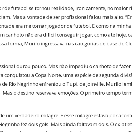
r de futebol se tornou realidade, ironicamente, no maior r
rciam. Mas a vontade de ser profissional falou mais alto. “
ontade era me tornar jogador de futebol. E como na minha
m canhoto não era difícil conseguir jogar, como até hoje, 
essa forma, Murilo ingressava nas categorias de base do Cl
ssional durou pouco. Mas não impediu o canhoto de fazer h
anga conquistou a Copa Norte, uma espécie de segunda divis
me de Rio Negrinho enfrentou o Tupi, de Joinville. Murilo 
e. Mas o destino reservava emoções. O primeiro tempo ter
de um verdadeiro milagre. E esse milagre estava por acon
Negrinho fez dois gols. Mais ainda faltavam dois. O ex-atle