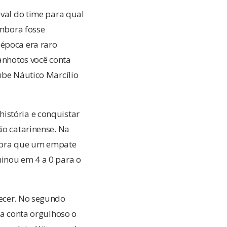
ival do time para qual
Embora fosse
 época era raro
canhotos você conta
ube Náutico Marcílio
istória e conquistar
ão catarinense. Na
lembra que um empate
minou em 4 a 0 para o
tecer. No segundo
ta conta orgulhoso o