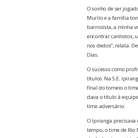
O sonho de ser jogado
Murilo e a família to
barrosista, a minha v
encontrar canhotos, u
nos dedos”, relata. D
Dias.
O sucesso como profi
títulos. Na S.E. Ipir
final do torneio o ti
dava o título à equip
time adversário.
O Ipiranga precisava 
tempo, o time de Rio 