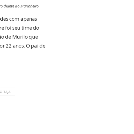
co diante do Marinheiro
dades com apenas
e foi seu time do
mão de Murilo que
or 22 anos. O pai de
OITAJAI