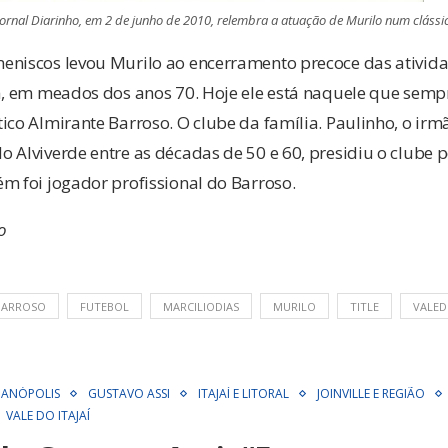
nal Diarinho, em 2 de junho de 2010, relembra a atuação de Murilo num clássi
eniscos levou Murilo ao encerramento precoce das ativi
a, em meados dos anos 70. Hoje ele está naquele que sempr
ico Almirante Barroso. O clube da família. Paulinho, o ir
 Alviverde entre as décadas de 50 e 60, presidiu o clube p
m foi jogador profissional do Barroso.
o
BARROSO
FUTEBOL
MARCILIODIAS
MURILO
TITLE
VALED
IANÓPOLIS
GUSTAVO ASSI
ITAJAÍ E LITORAL
JOINVILLE E REGIÃO
VALE DO ITAJAÍ